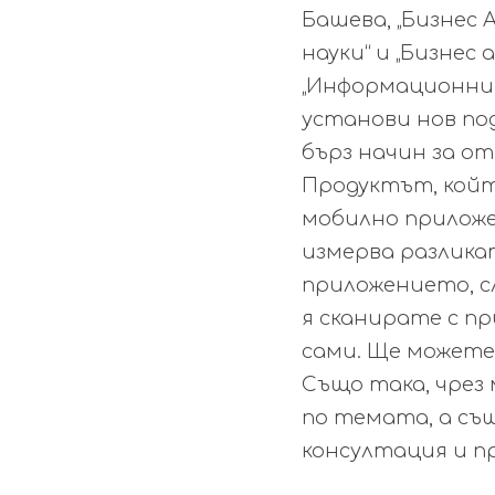
Башева, „Бизнес
науки“ и „Бизнес
„Информационни 
установи нов под
бърз начин за о
Продуктът, койт
мобилно приложе
измерва разлика
приложението, с
я сканирате с п
сами. Ще можете
Също така, чрез
по темата, а съ
консултация и пр