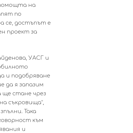
 помощта на
апят по
 се, достъпът е
ен проект за
айденова
, УАСГ и
обилното
да и подобряване
е да я запазим
а ще стане чрез
на съкровища“,
зпълни. Така
тговорност към
явания и