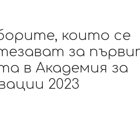
орите, които се
тезават за първи
та в Академия за
вации 2023