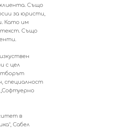
 клиента. Също
рсии за юристи,
. Като им
 текст. Също
менти.
 изкуствен
и с цел
 Отборът
, специалност
 „Софтуерно
ситет в
ка“, Сабел