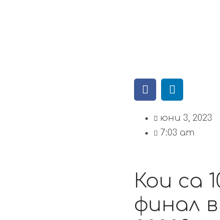
юни 3, 2023
7:03 am
Кои са 
финал в