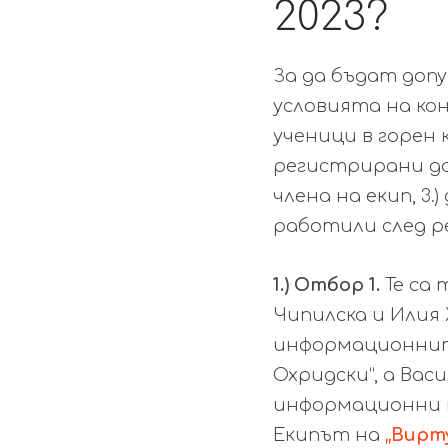
2023?
За да бъдат доп
условията на кон
ученици в горен к
регистрирани до 
члена на екип, 3
работили след р
1.) Отбор 1.
Те са
Чипилска и Илия
информационните
Охридски“, а Вас
информационни т
Екипът на
„Вирт