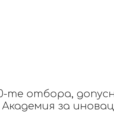
10-те отбора, допус
 Академия за инова