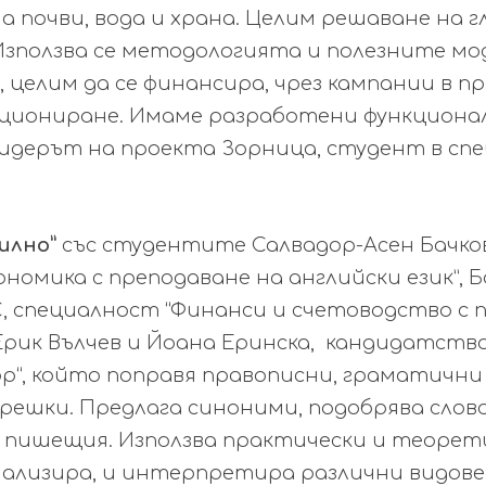
а почви, вода и храна. Целим решаване на 
 Използва се методологията и полезните мо
 целим да се финансира, чрез кампании в п
ициониране. Имаме разработени функциона
 лидерът на проекта Зорница, студент в сп
вилно”
със студентите Салвадор-Асен Бачков
номика с преподаване на английски език”, 
, специалност “Финанси и счетоводство с 
 Ерик Вълчев и Йоана Еринска, кандидатств
ор“, който поправя правописни, граматични
решки. Предлага синоними, подобрява слов
 пишещия. Използва практически и теорет
ализира, и интерпретира различни видове