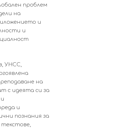
глобален проблем
дели на
риложението и
лности и
ециалност
, УНСС,
Богоявлена
преподаване на
ат с идеята си за
 и
ореда и
ични познания за
 текстове,