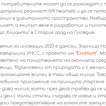
то потребителите могат да се разхождат с
ртуална реалност (VR headset) и да се пот
чин в дигиталното пространство. Разбира
билет, а екипът вече е разработил и пилот
а „Клианти“ в Стария град на Пловдив.
демия за иновации 2023
е дамски.
Зорница Н
 завършила УНСС, с проекта им
“EcoHunt”
. М
светено на почистването на околната с
ре
авици.
”Вдъхновени от природата и с желани
 ангажираме всички в тази обща мисия. Тов
обилно приложение на принципа „търсене 
е дава мисия, която през деня трябва да се и
 ден с малки стъпки, създава се навик и о
цели предотвратяване на големите замърс