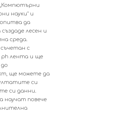
, „Компютърни
ни науки“ и
 опитва да
 създаде лесен и
на среда.
 съчетан с
 ph лента и ще
 до
кт, ще можете да
зултатите си
те си данни.
а научат повече
ълнителна