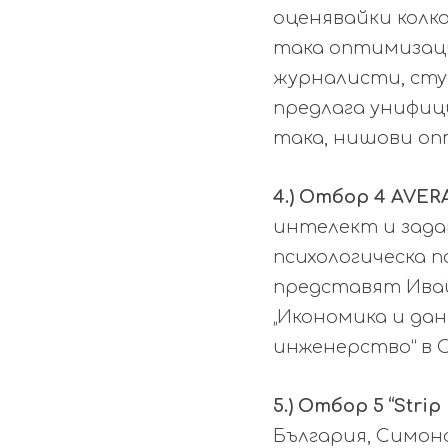
оценявайки колк
така оптимизаци
журналисти, сту
предлага унифиц
така, нишови оп
4.)
Отбор 4 AVER
интелект и зада
психологическа 
представят Ива
„Икономика и дан
инженерство“ в С
5.) Отбор 5 “Strip I
България, Симона