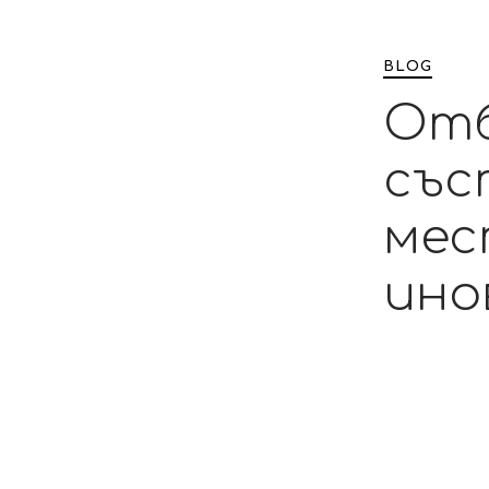
PUBLISHED
IN:
BLOG
Отб
със
мес
ино