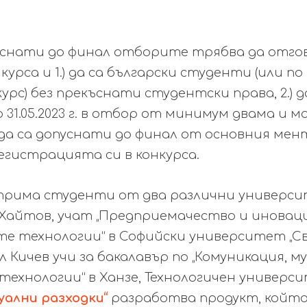
уснати до финал отборите трябва да отго
курса и 1.) да са български студенти (или п
урс) без прекъснати студентски права, 2.) д
31.05.2023 г. в отбор от минимум двама и 
.) да са допуснати до финал от основния мен
егистрацията си в конкурса.
 трима студенти от два различни универси
 Хайтов, учат „Предприемачество и иновац
 технологии“ в Софийски университет „С
ил Кичев учи за бакалавър по „Комуникация, 
ехнологии“ в Ханзе, Технологичен универси
уални разходки“
разработва продукт, който