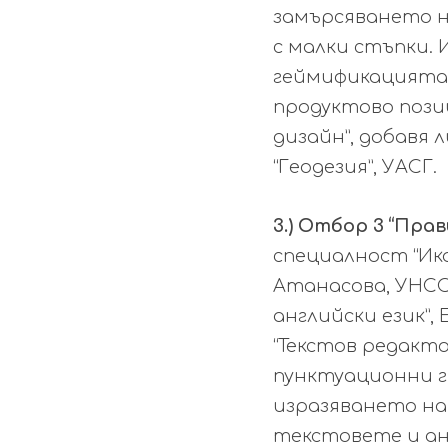
замърсяването н
с малки стъпки.
геймификацията,
продуктово поз
дизайн”, добавя
“Геодезия”, УАСГ.
3.) Отбор 3 “Пра
специалност “Ико
Атанасова, УНСС
английски език”,
“Текстов редакт
пунктуационни г
изразяването на
текстовете и ан