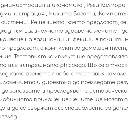
 Администрация и икономика“, Реги Калмори
 администрация“, Никита Богати, „Компютър
системи“. Решението, което предлагат, се
ход към вагиналното здраве на жените – да
ткриване на вагинални инфекции в по-интим
о предлагат, е комплект за домашен тест,
ние. Тестовият комплект ще представлява
та във вътрешната ph среда. Що се отнася
лед като вземете проба с тестовия компле
риложението и директно да прегледате ре
 да запазвате и проследявате исторически
 мобилното приложение жените ще могат д
що и да се свържат със специалисти за доп
еглед.