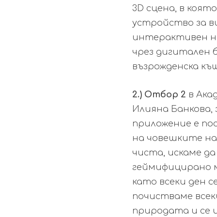
3D сцена, в коя
устройство за ви
интерактивен на
чрез дигитален 
възрожденска къщ
2.) О
тбор 2
в
Ака
Илияна Банкова
,
приложение е по
на човешките н
чиста, искаме да
геймифицирано м
като всеки ден с
почистваме всеки
природата и се 