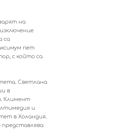
варят на
о изключение
а са
максимум пет
тор, с който са
тета.
Светлана
ии в
в. Климент
мултимедия и
тет в Холандия.
 представлява