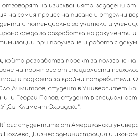
о отговарят на изискванията, зададени от
я на самия процес на писане и отделни ве
денти и потенциално за учители и ученици
ирана среда за разработка на документи и
тимизации при проучване и работа с доку
A
, който разработва проект за ползване на
ване на пронтове от специалисти психолоз
помощ и подкрепа за крайни потребители.
йло Димитров, студент в
Университет Бон
ни“ и Георги Попов, студент в специалност
У „Св. Климент Охридски“.
t”
със студентите от Американски универ
 Гюзлева, „Бизнес администрация и икономи