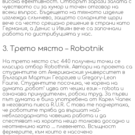
висока ефективност. Отборът зарази залата с
чувството си за хумор и точен отговор на
всеки въпрос. Бъдещето на тяхното изделие
изглежда слънчево, защото соларните щори
вече са често срещано решение в страни като
Германия, а Денис и Ивиян вече са започнали
работа по дистрибуцията у нас.
3. Трето място – Robotnik
На трето място със 440 получени точки се
класира отбор Robothnik. Автори на проекта са
студентите от Американския университет в
България Мартин Георгиев и Gregory-Leon
Faurie. Студентите посочиха, че корена на
думата „робот“ идва от чешки език – robota и
означава принудителен, робски труд. За първи
път думата е била употребена от Карел Чапек
в неговата пиеса R.U.R. С това те подчертаха,
че роботите тряба да вършат най-
неблагодарната човешка работа и да
спестяват на хората нещо толкова досадно и
неотменимо като … плевенето. Всъщност
фермерите, към които е насочено