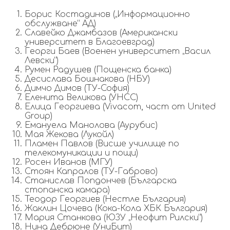
Борис Костадинов („Информационно
обслужване“ АД)
Славейко Джамбазов (Американски
университет в Благоевград)
Георги Баев (Военен университет „Васил
Левски“)
Румен Радушев (Пощенска банка)
Десислава Бошнакова (НБУ)
Димчо Димов (ТУ-София)
Еленита Великова (УНСС)
Елица Георгиева (Vivacom, част от United
Group)
Емануела Манолова (Аурубис)
Мая Жекова (Лукойл)
Пламен Павлов (Висше училище по
телекомуникации и пощи)
Росен Иванов (МГУ)
Стоян Капралов (ТУ-Габрово)
Станислав Попдончев (Българска
стопанска камара)
Теодор Георгиев (Нестле България)
Жаклин Цочева (Кока-Кола ХБК България)
Мария Станкова (ЮЗУ „Неофит Рилски“)
Нина Дебрюне (УниБит)