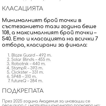
КЛАСАЦИЯТА
Минималният брой точки в
състезанието тази година беше
108, а максималният брой точки –
540. Ето и класацията на всички 7
отбора, класирани за финала:
Blaze Guard – 492 т.
Solar Blinds – 455 т.
Robotnik – 440 т.
StampR – 393 т.
Clickster – 331 т.
SP48 – 310 т.
futureQ – 284 т.
ПОДКРЕПАТА
През 2025 година Академия
за
иновации се
реализира с институционалната подкрепа на: