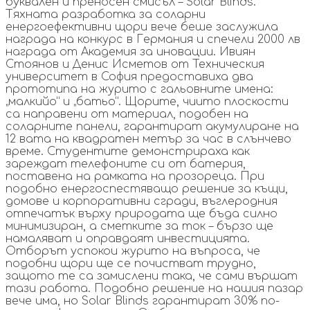
буквален и преносен смисъл – Solar Blinds.
Тяхната разработка за соларни
енергоефективни щори вече беше заслужила
награда на конкурс в Германия и спечели 2000 лв
награда от Академия за иновации. Ивиян
Стоянов и Денис Исметов от Техническия
университет в София предоставиха два
прототипа на журито с гальовните имена:
„малкийо“ и „батьо“. Щорите, чиито плоскости
са направени от материал, подобен на
соларните панели, гарантират акумулиране на
12 вата на квадратен метър за час в слънчево
време. Студентите демонстрираха как
зареждат телефоните си от батерия,
поставена на рамката на прозореца. При
подобно енергоспестяващо решение за къщи,
домове и корпоративни сгради, въглеродния
отпечатък върху природата ще бъда силно
минимизиран, а сметките за ток – бързо ще
намаляват и оправдаят инвестицията.
Отборът успокои журито на въпроса, че
подобни щори ще се почистват трудно,
защото те са замислени така, че сами вършат
тази работа. Подобно решение на нашия пазар
вече има, но Solar Blinds гарантират 30% по-