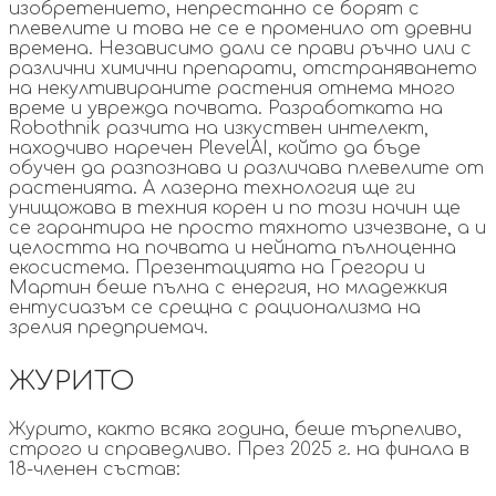
изобретението, непрестанно се борят с
плевелите и това не се е променило от древни
времена. Независимо дали се прави ръчно или с
различни химични препарати, отстраняването
на некултивираните растения отнема много
време и уврежда почвата. Разработката на
Robothnik разчита на изкуствен интелект,
находчиво наречен PlevelAI, който да бъде
обучен да разпознава и различава плевелите от
растенията. А лазерна технология ще ги
унищожава в техния корен и по този начин ще
се гарантира не просто тяхното изчезване, а и
целостта на почвата и нейната пълноценна
екосистема. Презентацията на Грегори и
Мартин беше пълна с енергия, но младежкия
ентусиазъм се срещна с рационализма на
зрелия предприемач.
ЖУРИТО
Журито, както всяка година, беше търпеливо,
строго и справедливо. През 2025 г. на финала в
18-членен състав: