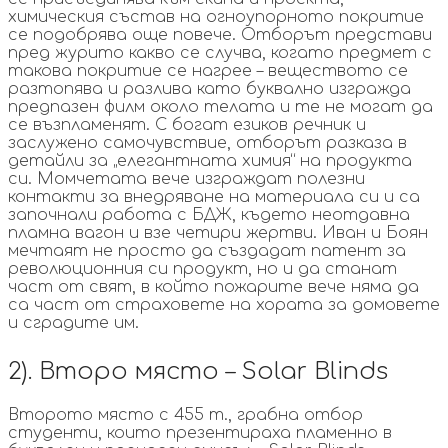
химическия състав на огноупорното покритие
се подобрява още повече. Отборът представи
пред журито какво се случва, когато предмет с
такова покритие се нагрее – веществото се
разтопява и разлива като буквално изгражда
предпазен филм около телата и те не могат да
се възпламенят. С богат езиков речник и
заслужено самочувствие, отборът разказа в
детайли за „елегантната химия“ на продукта
си. Момчетата вече изграждат полезни
контакти за внедряване на материала си и са
започнали работа с БДЖ, където неотдавна
пламна вагон и взе четири жертви. Иван и Боян
мечтаят не просто да създадат патент за
революционния си продукт, но и да станат
част от свят, в който пожарите вече няма да
са част от страховете на хората за домовете
и сградите им.
2). Второ място – Solar Blinds
Второто място с 455 т., грабна отбор
студенти, които презентираха пламенно в