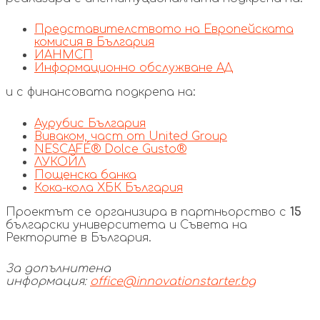
Представителството на Европейската
комисия в България
ИАНМСП
Информационно обслужване АД
и с финансовата подкрепа на:
Аурубис България
Виваком, част от United Group
NESCAFÉ® Dolce Gusto®
ЛУКОЙЛ
Пощенска банка
Кока-кола ХБК България
Проектът се организира в партньорство с
15
български
университета и Съвета на
Ректорите в България.
За допълнитена
информация:
office@innovationstarter.bg