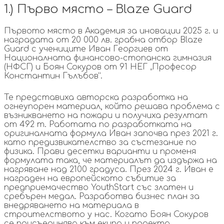
1.) Първо място – Blaze Guard
Първото място в Академия за иновации 2025 г. и
наградата от 20 000 лв. грабна отбор Blaze
Guard с учениците Иван Георгиев от
Националната финансово-стопанска гимназия
(НФСГ) и Боян Сокуров от 91 НЕГ „Професор
Константин Гълъбов”.
Те представиха авторска разработка на
огнеупорен материал, който решава проблема с
възникването на пожари и получиха резултат
от 492 т. Работата по разработката на
оригиналната формула Иван започва през 2021 г.
като предизвикателство за състезание по
физика. Прави десетки варианти и променя
формулата така, че материалът да издържа на
нагряване над 2100 градуса. През 2024 г. Иван е
награден на европейското събитие за
предприемачество YouthStart със златен и
сребърен медал. Разработва бизнес план за
внедряването на материала в
строителството у нас. Когато Боян Сокуров
се присъединява към екипа и проекта,