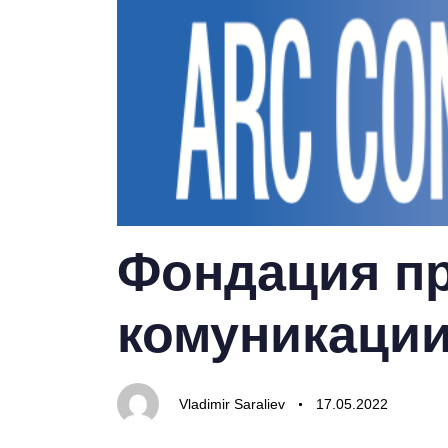
PUBLISHED
Author
Published
IN:
on:
Фондация пр
комуникаци
Vladimir Saraliev
17.05.2022