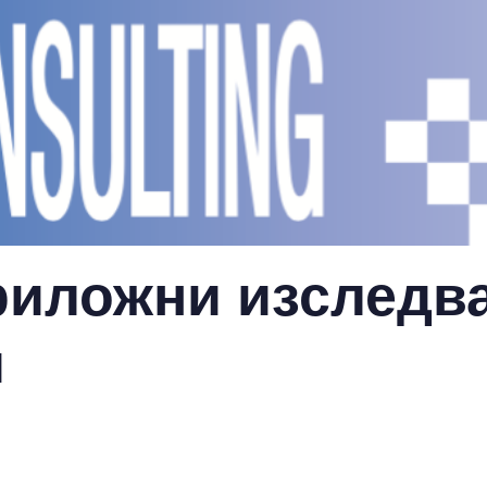
иложни изследва
и