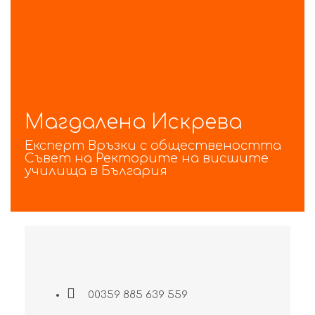
Магдалена Искрева
Експерт Връзки с обществеността
Съвет на Ректорите на висшите
училища в България
00359 885 639 559