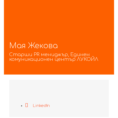
Мая Жекова
Старши PR мениджър, Единен
комуникационен център ЛУКОЙЛ
LinkedIn