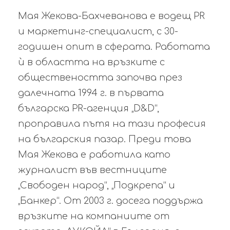
Мая Жекова-Бахчеванова е водещ PR
и маркетинг-специалист, с 30-
годишен опит в сферата. Работата
ѝ в областта на връзките с
обществеността започва през
далечната 1994 г. в първата
българска PR-агенция „D&D“,
проправила пътя на тази професия
на българския пазар. Преди това
Мая Жекова е работила като
журналист във вестниците
„Свободен народ“, „Подкрепа“ и
„Банкер“. От 2003 г. досега поддържа
връзките на компаниите от