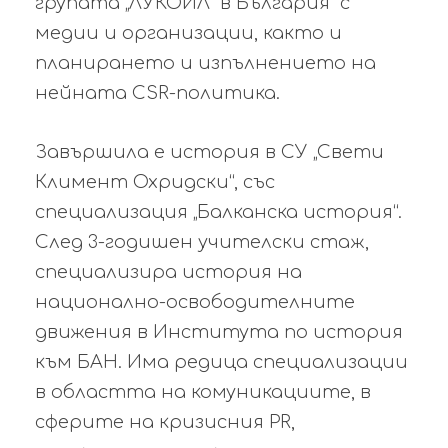
групата „ЛУКОЙЛ“ в България с
медии и организации, както и
планирането и изпълнението на
нейната CSR-политика.
Завършила е история в СУ „Свети
Климент Охридски“, със
специализация „Балканска история“.
След 3-годишен учителски стаж,
специализира история на
национално-освободителните
движения в Института по история
към БАН. Има редица специализации
в областта на комуникациите, в
сферите на кризисния PR,