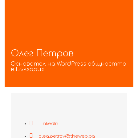
Олег Петров
Основател на WordPress общността
в България
LinkedIn
oleg.petrov@theweb.bg