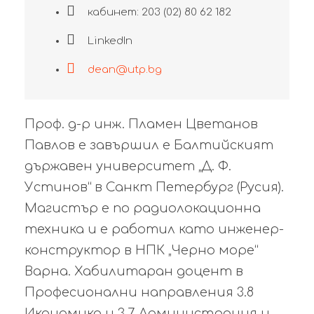
кабинет: 203 (02) 80 62 182
LinkedIn
dean@utp.bg
Проф. д-р инж. Пламен Цветанов
Павлов е завършил е Балтийският
държавен университет „Д. Ф.
Устинов“ в Санкт Петербург (Русия).
Магистър е по радиолокационна
техника и е работил като инженер-
конструктор в НПК „Черно море“
Варна. Хабилитаран доцент в
Професионални направления 3.8
Икономика и 3.7 Администрация и