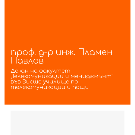
проф. д-р инж. Пламен
Павлов
Декан на факултет
„Телекомуникации и мениджмънт”
във Висше училище по
телекомуникации и пощи