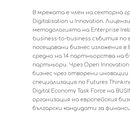
В мрежата е член на секторна гр
Digitalisation и Innovation. Лицен
методологията на Enterprise Ire
business-to-business събития по
посещавани бизнес изложения в 
средно на 14 партньорства на 
партньори. Чрез Open Innovation
бизнес чрез отворени иновации
специализация по Futures Thinking 
Digital Economy Task Force на 
организация на европейския бизн
български кандидати за финанс