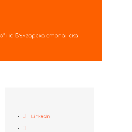
“ на Българска стопанска
LinkedIn