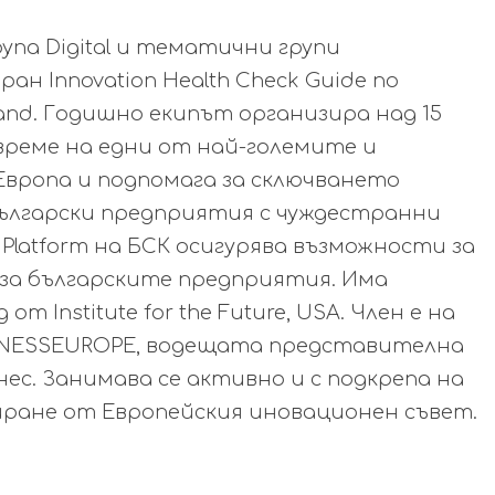
упа Digital и тематични групи
зиран Innovation Health Check Guide по
land. Годишно екипът организира над 15
 време на едни от най-големите и
Европа и подпомага за сключването
български предприятия с чуждестранни
 Platform на БСК осигурява възможности за
 за българските предприятия. Има
от Institute for the Future, USA. Член е на
BUSINESSEUROPE, водещата представителна
ес. Занимава се активно и с подкрепа на
иране от Европейския иновационен съвет.