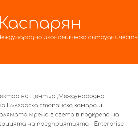
Каспарян
Международно икономическо сътрудничество
ректор на Център „Международно
а Българска стопанска камара и
голямата мрежа в света в подкрепа на
цията на предприятията – Enterprise