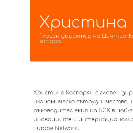
Христина 
Главен директор на Център „
камара
Христина Каспарян е главен ди
икономическо сътрудничество“ н
ръководител екип на БСК в най-
иновациите и интернационализа
Europe Network.