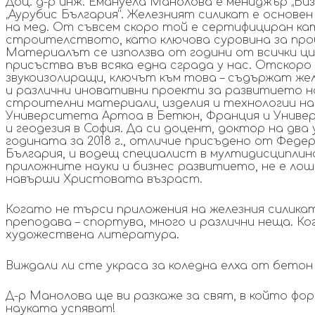
Доц. д-р инж. Емануела Манолова е мениджър „Биз
„Аурубис България“. Железният силикат е основ
на мед. От съвсем скоро той е сертифициран ка
строителството, като ключова суровина за про
Материалът се използва от години от всички ци
присъства във всяка една сграда у нас. Отскоро
звукоизолиращи, ключът към това – съдържат же
и различни иновативни проекти за развитието н
строителни материали, изделия и технологии на
Университета Артоа в Бетюн, Франция и Униве
и геодезия в София. Да си доцент, доктор на дв
годината за 2018 г., отличие присъдено от Феде
България, и водещ специалист в мултидисциплин
приложните науки и бизнес развитието, не е лош
навърши Христовата възраст.
Когато не търси приложения на железния силикат
преподава – спортува, много и различни неща. К
художествена литература.
Виждали ли сте украса за коледна елха от бетон
Д-р Манолова ще ви разкаже за свят, в който фо
науката успяват!