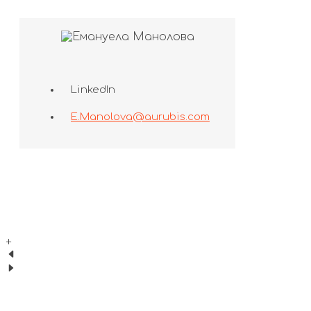
LinkedIn
E.Manolova@aurubis.com
+