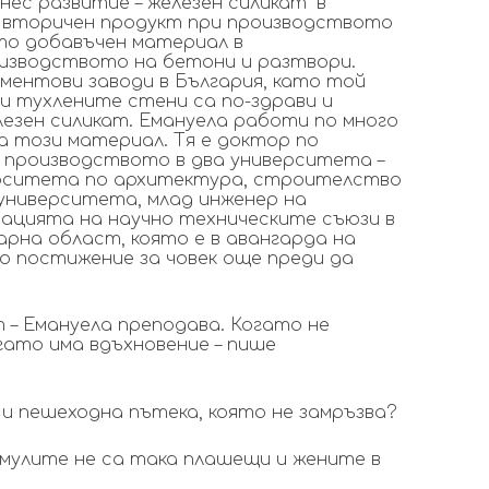
нес развитие – железен силикат“ в
ен вторичен продукт при производството
то добавъчен материал в
изводството на бетони и разтвори.
ментови заводи в България, като той
 и тухлените стени са по-здрави и
лезен силикат. Емануела работи по много
а този материал. Тя е доктор по
 производството в два университета –
рситета по архитектура, строителство
а университета, млад инженер на
рацията на научно техническите съюзи в
арна област, която е в авангарда на
о постижение за човек още преди да
 – Емануела преподава. Когато не
огато има вдъхновение – пише
 и пешеходна пътека, която не замръзва?
рмулите не са така плашещи и жените в