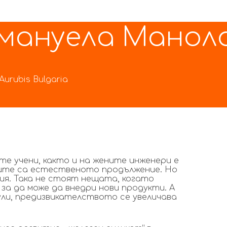
 Емануела Манол
urubis Bulgaria
те учени, както и на жените инженери е
иите са естественото продължение. Но
ия. Така не стоят нещата, когато
за да може да внедри нови продукти. А
ули, предизвикателството се увеличава