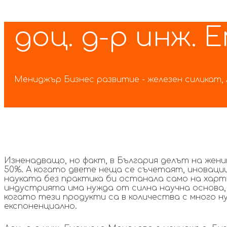
Skip
Skip
доц. д-р инж.
links
to
primary
navigation
Skip
to
Мениджър Бизнес развитие - железен силикат, A
content
Изненадващо, но факт, в България делът на жени
50%. А когато двете неща се съчетаят, иновац
науката без практика би останала само на харт
индустрията има нужда от силна научна основа, 
когато тези продукти са в количества с много н
експоненциално.