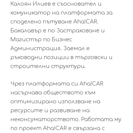
Калоян Илиев е съосновател и
комуникатор на платформата за
споделено пътуване Aha!CAR.
Бакалавър е по Застраховане и
Магистър по Бизнес
Администрация. Заемал е
ръководни позиции в търговски и
строителни структури.
Чрез платформата си Aha!CAR
насърчава обществото към
оптимизирано използване на
ресурсите и развиване на
неконсуматорството. Работата му
по проект Aha!CAR е свързана с