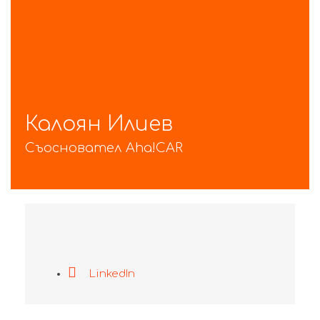
Калоян Илиев
Съосновател Aha!CAR
LinkedIn