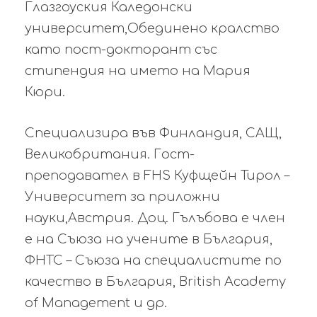
Глазгоуския Каледонски
университет,Обединено кралство
като пост-докторант със
стипендия на името на Мария
Кюри.
Специализира във Финландия, САЩ,
Великобритания. Гост-
преподавател в FHS Куфщейн Тирол –
Университет за приложни
науки,Австрия. Доц. Гълъбова е член
е на Съюза на учените в България,
ФНТС – Съюза на специалистите по
качество в България, British Academy
of Management и др.