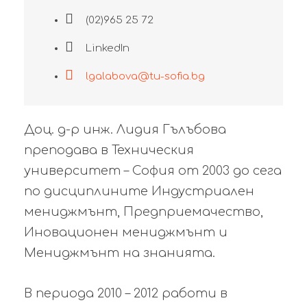
(02)965 25 72
LinkedIn
lgalabova@tu-sofia.bg
Доц. д-р инж. Лидия Гълъбова
преподава в Техническия
университет – София от 2003 до сега
по дисциплините Индустриален
мениджмънт, Предприемачество,
Иновационен мениджмънт и
Мениджмънт на знанията.
В периода 2010 – 2012 работи в