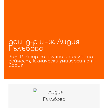
доц. д-р инж. Лидия
Гълъбова
Зам. Ректор по научна и приложна
дейност, Технически университет
София