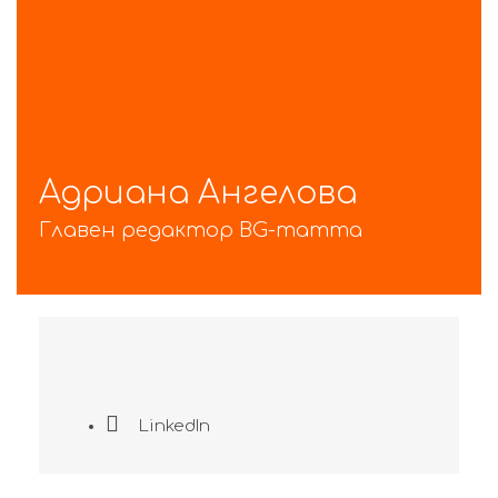
Адриана Ангелова
Главен редактор BG-mamma
LinkedIn