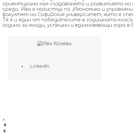
ориентирана към създаването и развитието на 
среда. Ива е магистър по „Икономика и управлен
факултет на Софийския университет, като е спе
Тя е и един от победителите в годишната класаци
година за млади, успешни и вдъхновяващи хора в 
LinkedIn
+