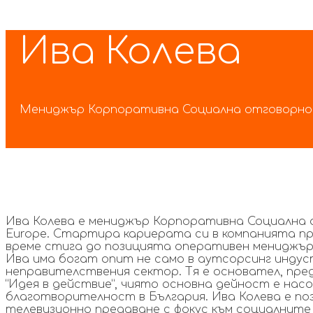
Skip
Skip
Ива Колева
links
to
primary
navigation
Skip
to
Mениджър Корпоративна Социална отговорност
content
Ива Колева е мениджър Корпоративна Социална о
Europe. Стартира кариерата си в компанията пр
време стига до позицията оперативен мениджър 
Ива има богат опит не само в аутсорсинг индус
неправителствения сектор. Тя е основател, пре
“Идея в действие”, чиято основна дейност е нас
благотворителност в България. Ива Колева е поз
телевизионно предаване с фокус към социалните