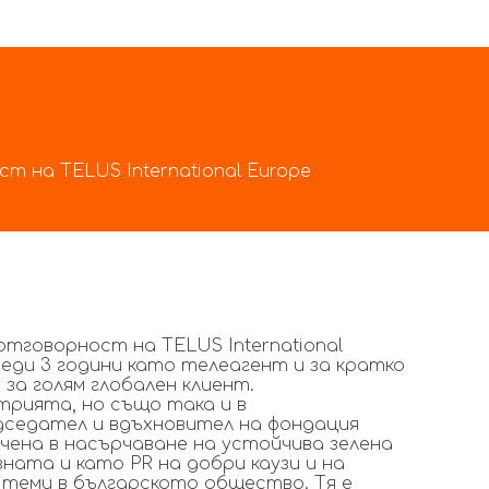
 на TELUS International Europe
тговорност на TELUS International
еди 3 години като телеагент и за кратко
за голям глобален клиент.
трията, но също така и в
дседател и вдъхновител на фондация
очена в насърчаване на устойчива зелена
ната и като PR на добри каузи и на
 теми в българското общество. Тя е