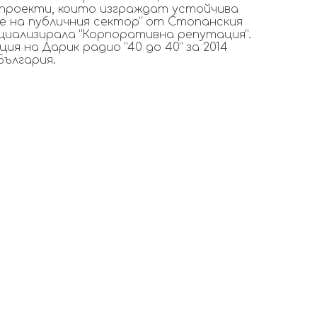
проекти, които изграждат устойчива
ие на публичния сектор“ от Стопанския
циализирала “Корпоративна репутация”.
я на Дарик радио “40 до 40” за 2014
България.