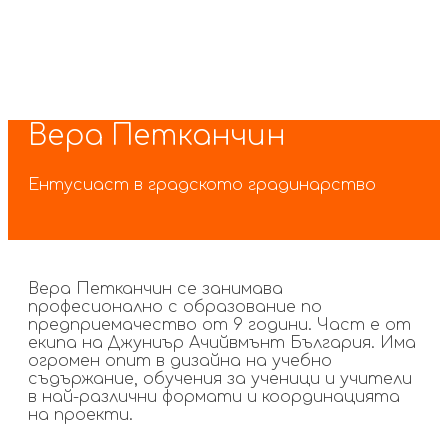
Skip
Skip
Вера Петканчин
links
to
primary
navigation
Ентусиаст в градското градинарство
Skip
to
content
Вера Петканчин се занимава
професионално с образование по
предприемачество от 9 години. Част е от
екипа на Джуниър Ачийвмънт България. Има
огромен опит в дизайна на учебно
съдържание, обучения за ученици и учители
в най-различни формати и координацията
на проекти.