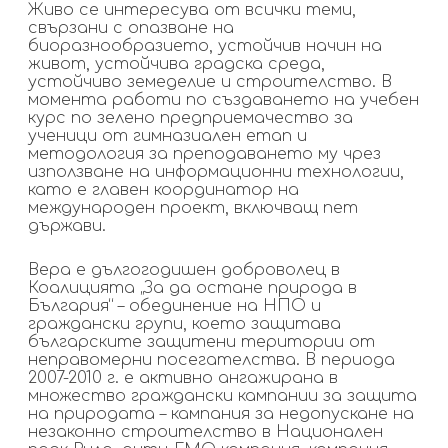
Живо се интересува от всички теми,
свързани с опазване на
биоразнообразието, устойчив начин на
живот, устойчива градска среда,
устойчиво земеделие и строителство. В
момента работи по създаването на учебен
курс по зелено предприемачество за
ученици от гимназиален етап и
методология за преподаването му чрез
използване на информационни технологии,
като е главен координатор на
международен проект, включващ пет
държави.
Вера е дългогодишен доброволец в
Коалицията „За да остане природа в
България“ – обединение на НПО и
граждански групи, което защитава
българските защитени територии от
неправомерни посегателства. В периода
2007-2010 г. е активно ангажирана в
множество граждански кампании за защита
на природата – кампания за недопускане на
незаконно строителство в Национален