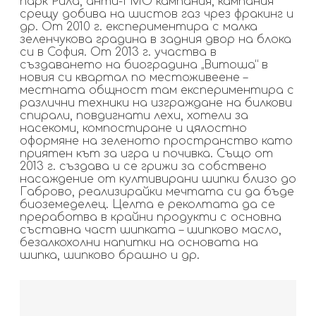
парк Рила, анти-ГМО кампания, кампания
срещу добива на шистов газ чрез фракинг и
др. От 2010 г. експериментира с малка
зеленчукова градина в задния двор на блока
си в София. От 2013 г. участва в
създаването на биоградина „Витоша“ в
новия си квартал по местоживеене –
местната общност там експериментира с
различни техники на изграждане на билкови
спирали, повдигнати лехи, хотели за
насекоми, компостиране и цялостно
оформяне на зеленото пространство като
приятен кът за игра и почивка. Също от
2013 г. създава и се грижи за собствено
насаждение от култивирани шипки близо до
Габрово, реализирайки мечтата си да бъде
биоземеделец. Целта е реколтата да се
преработва в крайни продукти с основна
съставна част шипката – шипково масло,
безалкохолни напитки на основата на
шипка, шипково брашно и др.